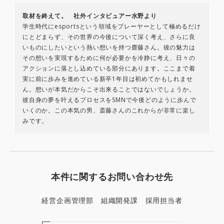
取材を終えて。 社外インタビュアー水野より
学生時代にesportsという領域をプレーヤーとして極めるだけ
にとどまらず、その世界の今後について深く考え、さらに良
いものにしたいという熱い想いを持つ齋藤さん。彼の魅力は
その想いを実現するために何が必要かを冷静に考え、日々の
アクションに落とし込めている部分にあります。ここまで着
実に前に歩みを進めている新卒1年目は初めてかもしれませ
ん。想いが本気だからこそ出来ることではないでしょうか。
彼自身の夢を叶えるプロセスをSMNで今後どのように歩んで
いくのか。この本気の男、斎藤さんのこれからが非常に楽し
みです。
本件に関するお問い合わせ先
経営企画管理部 組織開発課 採用担当者