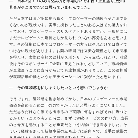
― 日本2位！！のめり込み方が半端ないですね！正直盛り上がり
具合がそこまでだとは思っていませんでした。
ただ日本ではまだ認知度も低く、プロゲーマーの地位もそこまで高
くないのが現状です。実際に携わったことのある人はその魅力を知
っており、プロゲーマーへのリスペクトもありますが、一般的には
まだテレビゲームの延長としか見られていない部分もあると思いま
す。その証拠に日本ではプロゲーマーの方々はそれだけでは食べて
いけない現状があります。お隣の韓国では立派な職種として市民権
を得たり、実際に高額の給料がスポンサーから支払われたり、引退
後はそのスポンサーのIT企業に迎えられるなどしていて、市場価値
が全然違うことに当時からとても違和感がありました。この違和感
が就職活動の軸というかモチベーションに繋がったと思います。
― その違和感を払しょくしたいという想いでしょうか
そうですね。違和感を抱き始めてから、日本のプロゲーマーの市場
価値を高めるためにITの力で何かしたいと思うようになりました。
ただ思うだけなら誰でも出来るので実際に何をすればそれに近づけ
るかということを考えた時に、まずはWebサービスの作り方、成長
のさせ方を勉強することが重要だという結論に行き着きました。そ
ういう経緯もあって新規事業の立ち上げに前向きで、若手に裁量の
ある会社という軸を持って就職活動をしていました。