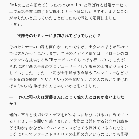
SMNのことを初めて知ったのはgoodfindと呼ばれる就活サービス
上で新規事業に関する実践セミナーを目にした時です。まさに自分
がやりたいと思っていたことだったので即効で応募しました
（笑）。
― 実際そのセミナーに参加されてどうでしたか？
そのセミナーの内容も面白かったのですが、出会いのほうが私の中
では大きかった気がします。当時のメディア部では、ドローンのコ
ンテンツを提供するWEBサービスの立ち上げを行っていましたが、
それに次ぐ新規事業のプロデューサーとして現在の上司がジョイン
していました。また、上司が大手通信系企業やITベンチャーなどで
事業企画を経験していたというのも聞いて、この人のもとで働けれ
ば自分の力を伸ばせるんじゃないかと思いました。
― その上司の方は斎藤さんにとって他の人とは何が違いました
か？
端的に言うと技術やアイデアをビジネスに結びつける力に秀でてい
るとセミナーを聞いて感じました。実際に収益化する部分や組織を
どう動かすかなどのビジネスセンスがとても長けている方だなと。
自分にとってファーストキャリアの上司の方というのはとても重要