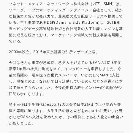
ソネット・メディア・ネットワークス株式会社（以下、SMN）は、
ソニーグループのマーケティング・テクノロジー会社として、確か
な技術力と豊かな発想力で、最先端の広告配信サービスを提供して
いる。主力事業であるDSP(Demand Side Platform)は、20TB相
当のビッグデータ高速処理技術と自社開発の人工知能エンジンを基
盤に成長を続けており、マーケティング領域での新規事業も展開し
ている。
2000年設立、2015年東京証券取引所マザーズ上場。
今回はそんな事業が急成長、急拡大を迎えているSMNの2018年度
新卒1年目の社員に焦点を当て、インタビューを敢行しました。今
後の飛躍の一端を担う次世代メンバーが、いかにしてSMNに入社
し、現在どのような想いで日々活動しているのかなどを赤裸々に本
音で語ってもらいました。今後の期待の若手メンバーの“素顔”が今
回明らかになります。
第十三弾は学生時代にesportsの大会で日本2位まで上り詰めた齋
藤の素顔に迫ります。大学生活のほとんどをesportsに費やした男
がなぜSMNへ入社を決めたのか。その裏側にはある人物との出会い
がありました。