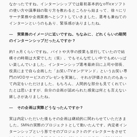
なかったですね。インターンシップでは最初基本的なofficeソフト
の使い方や議事録の取り方を教わるところから始まって、徐々にリ
サーチ業務や企画業務へとシフトしていきました。選考も兼ねての
インターンというのもあり、緊張感がありましたね。
― 実業務のイメージに近いですね。ちなみに、どれくらいの期間
のインターンシップだったんですか？
約1ヵ月くらいですね。バイトや大学の授業も並行していたので結
構その時期は大変でした（笑）。でもそんな忙しい中でもめいっぱ
い楽しんでいました。インターンシップ選考最終日に上司や部長、
役員にまで自ら企画した「お笑いTVオンデマンド」というお笑い専
門のVODサービスのプレゼンを実施し、それが評価されたのもあっ
て内定をいただけました。もちろん、人間的な部分も見てくれてい
たとは思いますが、自分の企画が認められた感覚は何とも言えない
嬉しさがありましたね。
― その企画は実際どうなったんですか？
実は内定いただいた後もその企画は継続的に関わらせていただきま
した。SMNの実際のプロジェクトとして動いたんです。内定者イン
ターンシップという形でそのプロジェクトのディレクターをさせて