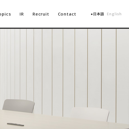
opics
IR
Recruit
Contact
English
日本語