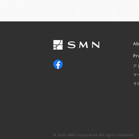
A
Pr
ア
マ
そ
© 2025 SMN Corporation All rights reserved.