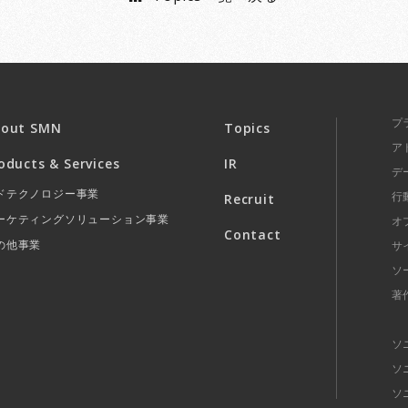
プ
bout SMN
Topics
ア
oducts & Services
IR
デ
ドテクノロジー事業
行
Recruit
ーケティングソリューション事業
オ
Contact
の他事業
サ
ソ
著
ソ
ソ
ソ