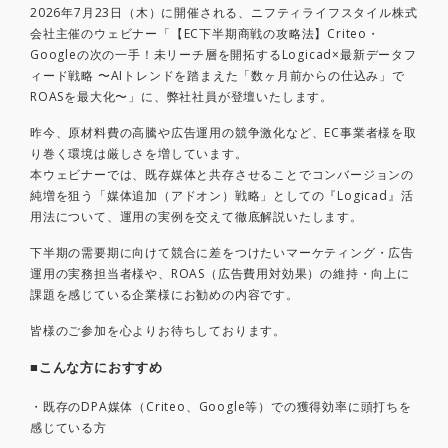
2026年7月23日（木）に開催される、ニフティライフスタイル株式
会社主催のウェビナー「【EC下半期商戦の攻略法】Criteo・
Googleの次の一手！未リーチ層を開拓するLogicad×最新データフ
ィード戦略 〜AIトレンドを踏まえた「数ヶ月前からの仕込み」で
ROASを最大化〜」に、弊社社員が登壇いたします。
昨今、原材料費の高騰や広告運用の競争激化など、EC事業者様を取
り巻く環境は厳しさを増しています。
本ウェビナーでは、既存媒体と共存させることでコンバージョンの
純増を狙う「媒体追加（アドオン）戦略」としての『Logicad』活
用法について、運用の実例を交えて徹底解説いたします。
下半期の需要期に向けて競合に差をつけたいマーケティング・広告
運用の実務担当者様や、ROAS（広告費用対効果）の維持・向上に
課題を感じている企業様にお勧めの内容です。
皆様のご参加を心よりお待ちしております。
■こんな方におすすめ
・既存のDPA媒体（Criteo、Google等）での獲得効率に頭打ちを
感じている方