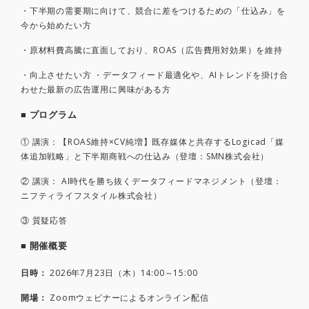
・下半期の需要期に向けて、競合に差をつけるための「仕込み」を
今から始めたい方
・原材料費高騰に直面しており、ROAS（広告費用対効果）を維持
・向上させたい方 ・データフィード最適化や、AIトレンドを掛け合
わせた最新の広告運用に興味がある方
■ プログラム
① 講演：【ROAS維持×CV純増】既存媒体と共存するLogicad「媒
体追加戦略」と下半期商戦への仕込み（登壇：SMN株式会社）
② 講演： AI時代を勝ち抜くデータフィードマネジメント（登壇：
ニフティライフスタイル株式会社）
③ 質疑応答
■ 開催概要
日時：
2026年7月23日（木）14:00～15:00
開場：
Zoomウェビナーによるオンライン配信