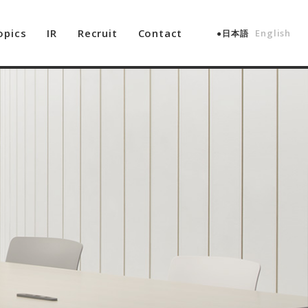
opics
IR
Recruit
Contact
English
日本語