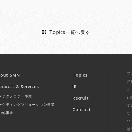
Topics一覧へ戻る
プ
bout SMN
Topics
ア
oducts & Services
IR
デ
ドテクノロジー事業
行
Recruit
ーケティングソリューション事業
オ
Contact
の他事業
サ
ソ
著