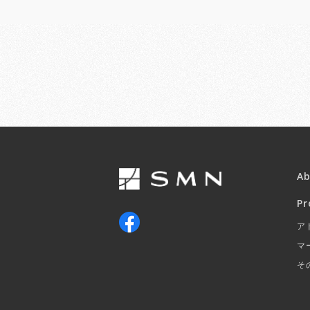
A
Pr
ア
マ
そ