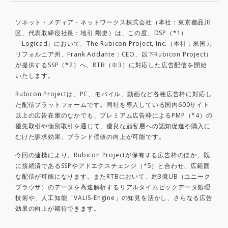
ソネット・メディア・ネットワークス株式会社（本社：東京都品川
区、代表取締役社長：地引 剛史）は、この度、DSP（*1）
「Logicad」において、The Rubicon Project, Inc.（本社：米国カ
リフォルニア州、Frank Addante：CEO、以下Rubicon Project）
が提供するSSP（*2）へ、RTB（※3）に対応した広告配信を開始
いたします。
Rubicon Projectは、PC、モバイル、動画など各種広告枠に対応し
た配信プラットフォームです。同社を導入している国内600サイト
以上の広告在庫のなかでも、プレミアム広告枠によるPMP（*4）の
優先取引や個別取引を通じて、優良な顧客層への認知促進や購入に
むけた訴求効果、ブランド価値の向上が可能です。
今回の連携により、Rubicon Projectが保有する広告枠のほか、既
に接続済であるSSPやアドエクスチェンジ（*5）と合わせ、広範囲
な配信が可能になります。またRTBにおいて、約3億UB（ユニーク
ブラウザ）のデータを高速解析するリアルタイムビックデータ処理
技術や、人工知能「VALIS‐Engine」の知見を活かし、さらなる広告
効果の向上が期待できます。