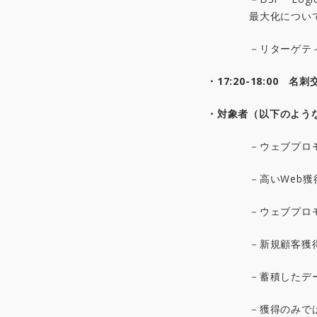
最大化につい
－リターゲテ
・
17:20-18:00
名刺交
・対象者（以下のよう
－ウェブプロ
－高いWeb
－ウェブプロ
－新規顧客獲
－蓄積したデ
－獲得のみで