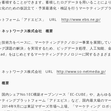
を蓄積することができます。蓄積したログデータを用いることによ
大化のための仮説立て・予算最適化・検証を行うマーケティングプ
ットフォーム「アドエビス」 URL
http://www.ebis.ne.jp/
・ネットワークス株式会社 概要
た技術力をベースに、マーケティングテクノロジー事業を展開して
ング課題の解決」を実現するため、ビッグデータ処理、人工知能、金
gicad」をはじめとするマーケティングテクノロジーに関するさまざ
・ネットワークス株式会社 URL
http://www.so-netmedia.jp/
 概要
国内シェアNo.1EC構築オープンソース「EC-CUBE」や、あら
ケティングプラットフォーム「アドエビス」など、国内最大級のマ
2014年9月には東証マザーズ市場へ上場。「マーケティング ロボ