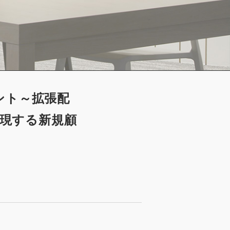
ント～拡張配
実現する新規顧