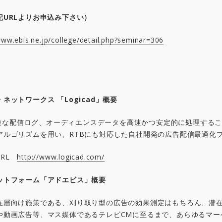
記
URL
よりお申込み下さい）
www.ebis.ne.jp/college/detail.php?seminar=306
・ネットワークス
「
Logicad
」概要
大規模な配信ログ、オーディエンスデータを高速かつ安定的に処理する
アルゴリズムを用い、RTBにも対応した自社開発の広告配信最適化
 URL
http://www.logicad.com/
ットフォーム「
アドエビス
」概要
在層向け施策である、刈り取り型の広告の効果測定はもちろん、潜
や動画広告等、マス媒体であるテレビCMに至るまで、あらゆるマー