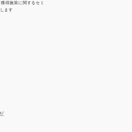
客獲得施策に関するセミ
施します
s/