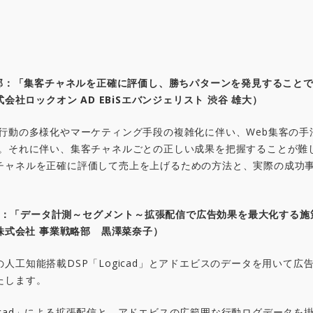
部：「集客チャネルを正確に評価し、勝ちパターンを発見すること
式会社ロックオン
AD EBiS
エバンジェリスト
渋谷
雄大）
行動の多様化やマーケティング手段の複雑化に伴い、Web集客の手
た。それに伴い、集客チャネルごとの正しい成果を把握することが難
チャネルを正確に評価して売上を上げるための方法と、実際の成功
：「データ計測～セグメント～拡張配信で広告効果を最大化する施
株式会社 事業戦略部 黒澤菜奈子）
人工知能搭載DSP「Logicad」とアドエビスのデータを用いて広
たします。
gicad」による拡張配信と、アドエビスの広範囲な行動ログデータ