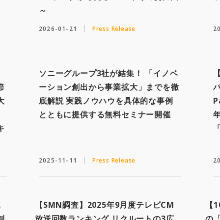
～
2026-01-21
Press Release
2
ソニーグループ3社が結集！ 「イノベ
節
ーション創出から事業拡大」までを徹
大
底解説 実践ノウハウを具体的な事例
P
とともに提供する無料セミナー開催
キ
「
2025-11-11
Press Release
2
連
【SMN調査】2025年9月度テレビCM
【1
制
放送回数ランキング リクルートの3広
の