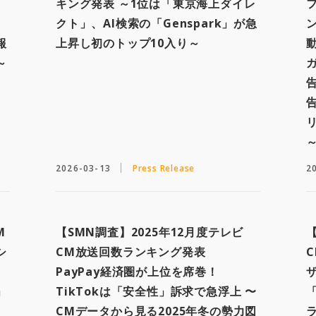
キング発表 ～1位は「東京海上ダイレ
クト」、AI検索の「Genspark」が急
報
上昇し初のトップ10入り～
～
2026-03-13
Press Release
2
M
【SMN調査】2025年12月度テレビ
シ
CM放送回数ランキング発表
、
PayPay経済圏が上位を席巻！
」
TikTokは「安全性」訴求で急浮上 〜
「
CMデータから見る2025年冬の勢力図