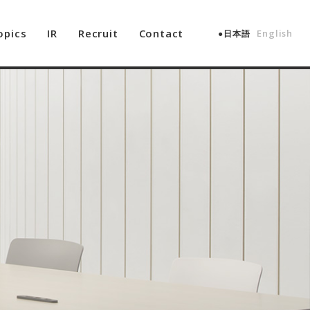
opics
IR
Recruit
Contact
English
日本語