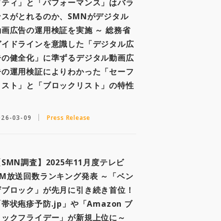
フティ」と「パフォーマンス」はバラ
ンスがとれるのか、SMNがデジタル
動画広告の運用検証を実施 ～ 総務省
ガイドラインを意識した「デジタル広
告の健全化」に準ずるデジタル動画広
告の運用検証によりわかった「セーフ
リスト」と「ブロックリスト」の特性
～
026-03-09
Press Release
【SMN調査】2025年11月度テレビ
CM放送回数ランキング発表 ～「ベン
ザブロック」が先月に引き続き首位！
帯状疱疹予防.jp」や「Amazon ブ
ラックフライデー」が新規上位に～