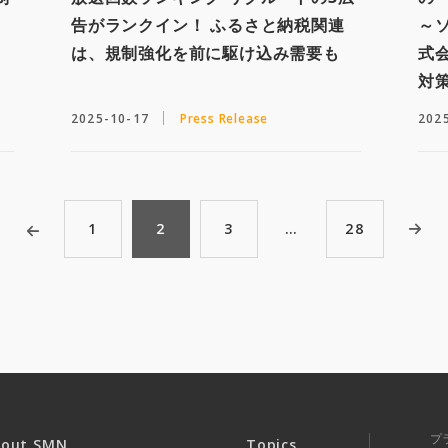
告がランクイン！ ふるさと納税関連
～
は、規制強化を前に駆け込み需要も
式
対
2025-10-17
Press Release
202
1
2
3
…
28
プ
bout SMN
Topics