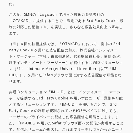
た。
この度、SMNの「Logicad」で培った技術力を講談社の
「OTAKAD」に提供することで、課題である 3rd Party Cookie 規
制に対応した配信（※）を実現し、さらなる広告効果向上へ寄与し
ます。
（※）今回の技術提供では、「OTAKAD」において、従来の 3rd
Party Cookie を用いた広告配信に加え、株式会社インティメー
ト・マージャー（本社：東京都港区、代表取締役社長：簗島 亮次、
以下インティメート・マージャー）が提供する共通IDソリューショ
ン（*1）「Intimate Merger Universal Identifier（以下「IM-
UID」）」を用いたSafariブラウザ面に対する広告配信が可能とな
ります。
共通IDソリューション「IM-UID」とは、インティメート・マージ
ャーが提供する 3rd Party Cookie を用いずにユーザー識別を可能
とするソリューションです。「IM-UID」を用いることで、 3rd
Party Cookie の利用が規制されているiOSデバイスに対しても、
ユーザーのプライバシーに配慮した広告配信を可能とします。ま
た、「IM-UID」を用いたSafariブラウザ面への配信が実現すること
で、配信ボリュームが拡大し、これまでリーチしづらかったユーザ