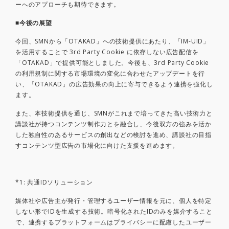
ーへのアプローチも期待できます。
■今後の展望
今回、SMNから「OTAKAD」への技術提供にあたり、「IM-UID」
を活用することで 3rd Party Cookie に依存しない広告配信を
「OTAKAD」で提供可能としました。今後も、3rd Party Cookie
の利用規制に関する市場環境の変化に合わせたアップデートを行
い、「OTAKAD」の広告効果の向上に寄与できるよう連携を強化し
ます。
また、本技術提供を通じ、SMNがこれまで培ってきた高い技術力と
講談社が持つコンテンツ制作力とを融合し、今後双方の強みを活か
した独自性のあるサービスの創出などの検討を進め、講談社の目指
すコンテンツ型広告の市場化に向けた支援を進めます。
*1: 共通IDソリューション
媒体社や広告主が発行・管理するユーザー情報を元に、個人を特定
しない形でIDを生成する技術。暗号化されたIDのみを媒介すること
で、連携するプラットフォームはプライバシーに配慮したユーザー