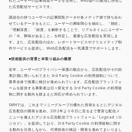
れたユーザーの記事閲覧データを活用し、Web面への配信に特化し
た広告配信サービスです。
講談社の持つユーザーの記事閲覧データや各メディア側で持ち合わ
せているデータをもとに、ユーザーの興味関心を抽出し、「熱狂」
「理解深度」 「頻度」を解析することで、リアルタイムにユーザー
の「今、興味があること」を特定し、最適な広告配信を実現しま
す。また、広告配信のほか、レポートサービスやクリエイティブ制
作サービスも提供し、Web広告配信を一気通貫でサポートします。
■技術提供の背景と本取り組みの概要
近年、ユーザーのプライバシー保護の観点から、広告配信やその効
果計測に用いられてきた 3rd Party Cookie の利用規制について、
業界全体で慎重に検討が進められています。広告配信プラットフォ
ームを提供する事業者は日々変化する 3rd Party Cookie の利用規
制に関する動向を踏まえた対応が求められています。
SMNでは、これまでソニーグループの優れた技術をもとにデジタル
広告配信の開発を進め、2012年より今日に至るまで豊富な配信メ
ニューを備えたデジタル広告配信プラットフォーム「Logicad（ロ
ジカド）」を提供しており、3rd Party Cookie の利用規制に関す
る動向を注視しながら、代替技術の検証・開発を進めてまいりまし