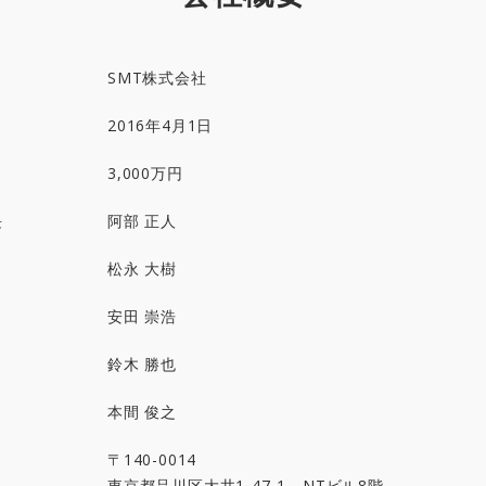
SMT株式会社
2016年4月1日
3,000万円
長
阿部 正人
松永 大樹
安田 崇浩
鈴木 勝也
本間 俊之
〒140-0014
東京都品川区大井1-47-1 NTビル8階