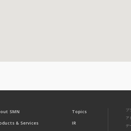
プ
bout SMN
Topics
ア
oducts & Services
IR
デ