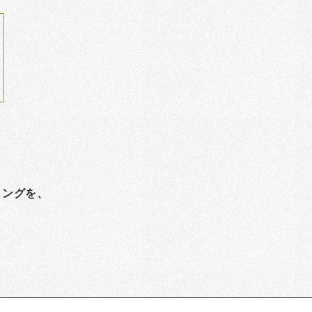
。
ィングを、