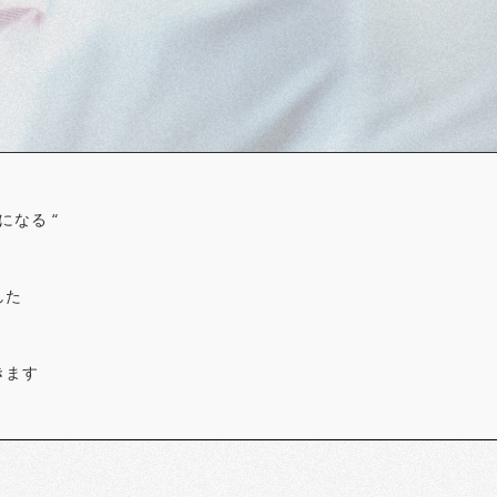
なる “
した
きます