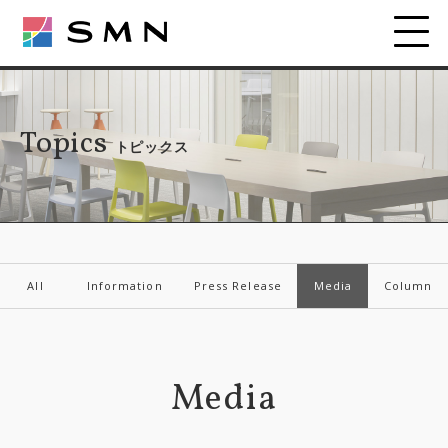
Topics
トピックス
All
Information
Press Release
Media
Column
Media